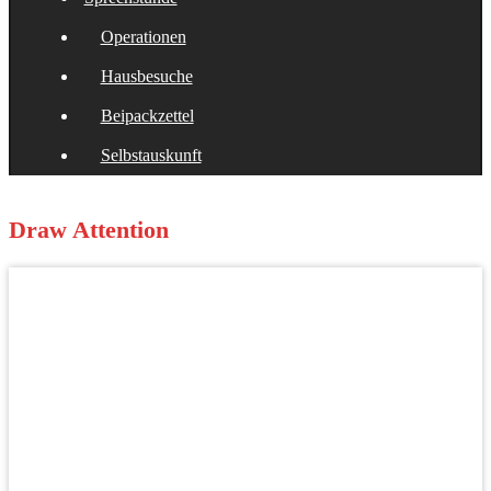
Operationen
Hausbesuche
Beipackzettel
Selbstauskunft
Draw Attention