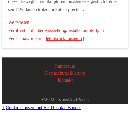
diesen beweglichen Skulpturen müssten es eigentlich Filme
sein! Wir lassen trotzdem Fotos sprechen.
Weiterlesen
Veröffentlicht unter
Ausstellung
,
Installation
,
Skulptur
|
Verschlagwortet mit
lehmbruck museum
|
Impressum
Datenschutzerklärung
Kontakt
©2022 - KunstArztPraxis
↑
Cookie Consent mit Real Cookie Banner