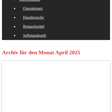
Operationen
Hausbesuche
Beipackzettel
Selbstauskunft
Archiv für den Monat
April 2025