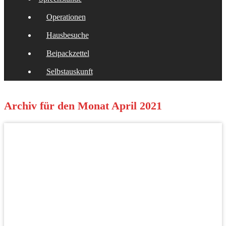
Operationen
Hausbesuche
Beipackzettel
Selbstauskunft
Archiv für den Monat
April 2021