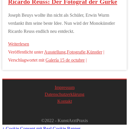
Ricardo Reuss: Der Fotograf der Gurke
Joseph Beuys wollte ihn nicht als Schüler, Erwin Wurm
verdankt ihm seine beste Idee. Nun wird der Monokünstler
Ricardo Reuss endlich neu entdeckt.
Weiterlesen
Veröffentlicht unter
Ausstellung
,
Fotografie
,
Künstler
|
Verschlagwortet mit
Galería 15 de octubre
|
Impressum
Datenschutzerklärung
Kontakt
©2022 - KunstArztPraxis
↑
Cookie Consent mit Real Cookie Banner