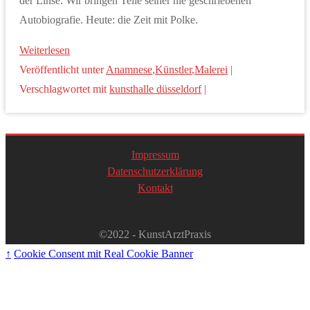
der Linse. Wir bringen Teile seiner nie geschriebenen
Autobiografie. Heute: die Zeit mit Polke.
Weiterlesen
Veröffentlicht unter
Anamnese
,
Künstler
,
Malerei
|
Verschlagwortet mit
kunsthalle düsseldorf
|
Impressum
Datenschutzerklärung
Kontakt
©2022 - KunstArztPraxis
↑
Cookie Consent mit Real Cookie Banner