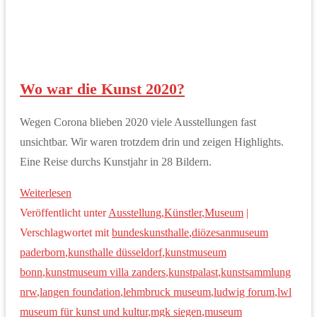
Wo war die Kunst 2020?
Wegen Corona blieben 2020 viele Ausstellungen fast
unsichtbar. Wir waren trotzdem drin und zeigen Highlights.
Eine Reise durchs Kunstjahr in 28 Bildern.
Weiterlesen
Veröffentlicht unter
Ausstellung
,
Künstler
,
Museum
|
Verschlagwortet mit
bundeskunsthalle
,
diözesanmuseum
paderborn
,
kunsthalle düsseldorf
,
kunstmuseum
bonn
,
kunstmuseum villa zanders
,
kunstpalast
,
kunstsammlung
nrw
,
langen foundation
,
lehmbruck museum
,
ludwig forum
,
lwl
museum für kunst und kultur
,
mgk siegen
,
museum