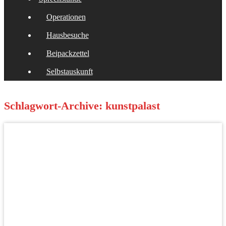
Operationen
Hausbesuche
Beipackzettel
Selbstauskunft
Schlagwort-Archive:
kunstpalast