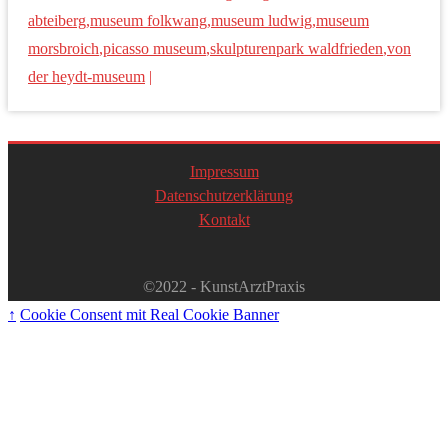
abteiberg
,
museum folkwang
,
museum ludwig
,
museum
morsbroich
,
picasso museum
,
skulpturenpark waldfrieden
,
von
der heydt-museum
|
Impressum
Datenschutzerklärung
Kontakt
©2022 - KunstArztPraxis
↑
Cookie Consent mit Real Cookie Banner