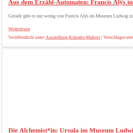
Aus dem Erzähl-Automaten: Francis Alÿs in
Gerade gibt es nur wenig von Francis Alÿs im Museum Ludwig zu s
Weiterlesen
Veröffentlicht unter
Ausstellung
,
Künstler
,
Malerei
|
Verschlagwortet
Die Alchemist*in: Ursula im Museum Ludw