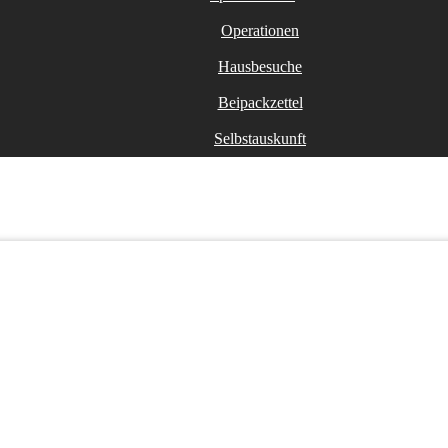
Operationen
Hausbesuche
Beipackzettel
Selbstauskunft