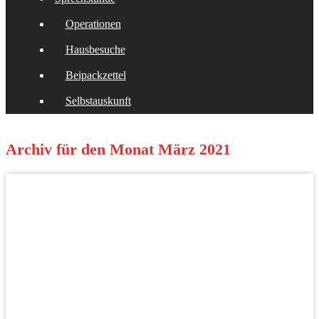
Operationen
Hausbesuche
Beipackzettel
Selbstauskunft
Archiv für den Monat
März 2021