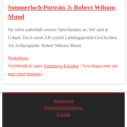
Sommerloch-Porträts 3: Robert Wilsons
Mund
Sie rufen außerhalb unserer Sprechzeiten an: Wir sind in
Urlaub. Doch unser AB erzählt Lieblingsporträt-Geschichten.
Als Schlusspunkt: Robert Wilsons Mund.
Weiterlesen
Veröffentlicht unter
Anamnese
,
Künstler
|
Verschlagwortet mit
max ernst museum
|
Impressum
Datenschutzerklärung
Kontakt