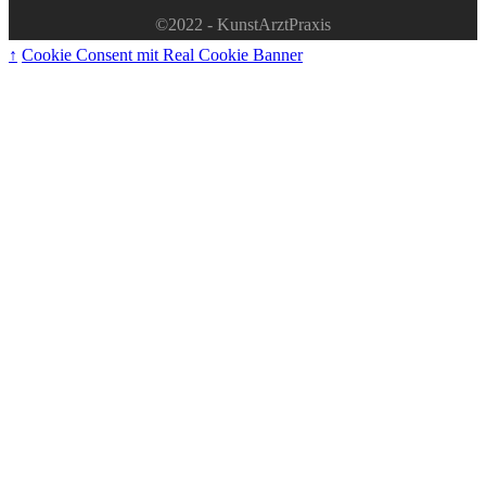
©2022 - KunstArztPraxis
↑
Cookie Consent mit Real Cookie Banner