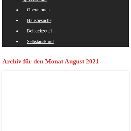
Operationen
Hausbesuche
Beipackzettel
Selbstauskunft
Archiv für den Monat
August 2021