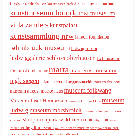
kunstmuseum bochum
kunsthalle recklinghausen
kunstmuseen krefeld
kunstmuseum bonn
kunstmuseum
villa zanders
kunstpalast
kunstsammlung nrw
langen foundation
lehmbruck museum
ludwig forum
ludwiggalerie schloss oberhausen
lwl museum
marta
max ernst museum
für kunst und kultur
mgk siegen
mkm museum kueppersmuehle
museum abteiberg
museum folkwang
museum august macke haus
museum
Museum Insel Hombroich
museum kurhaus kleve
ludwig
museum morsbroich
museum schnütgen
picasso
skulpturenpark waldfrieden
museum
villa hügel
villa stuck
von der heydt-museum
wallraf-richartz-museum
worpsweder museen
zentrum für internationale lichtkunst