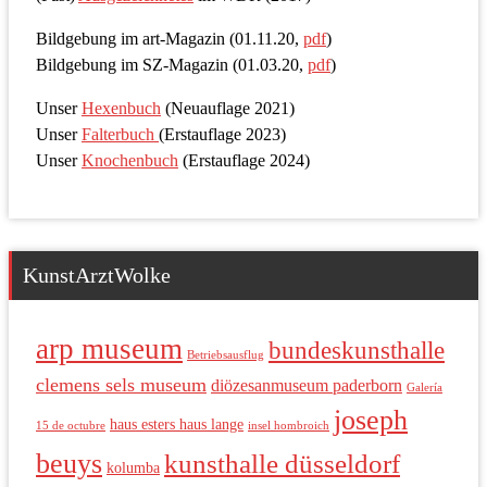
Bildgebung im art-Magazin (01.11.20,
pdf
)
Bildgebung im SZ-Magazin (01.03.20,
pdf
)
Unser
Hexenbuch
(Neuauflage 2021)
Unser
Falterbuch
(Erstauflage 2023)
Unser
Knochenbuch
(Erstauflage 2024)
KunstArztWolke
arp museum
bundeskunsthalle
Betriebsausflug
clemens sels museum
diözesanmuseum paderborn
Galería
joseph
haus esters haus lange
15 de octubre
insel hombroich
beuys
kunsthalle düsseldorf
kolumba