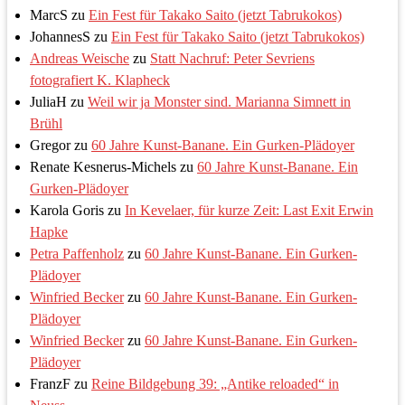
MarcS
zu
Ein Fest für Takako Saito (jetzt Tabrukokos)
JohannesS
zu
Ein Fest für Takako Saito (jetzt Tabrukokos)
Andreas Weische
zu
Statt Nachruf: Peter Sevriens
fotografiert K. Klapheck
JuliaH
zu
Weil wir ja Monster sind. Marianna Simnett in
Brühl
Gregor
zu
60 Jahre Kunst-Banane. Ein Gurken-Plädoyer
Renate Kesnerus-Michels
zu
60 Jahre Kunst-Banane. Ein
Gurken-Plädoyer
Karola Goris
zu
In Kevelaer, für kurze Zeit: Last Exit Erwin
Hapke
Petra Paffenholz
zu
60 Jahre Kunst-Banane. Ein Gurken-
Plädoyer
Winfried Becker
zu
60 Jahre Kunst-Banane. Ein Gurken-
Plädoyer
Winfried Becker
zu
60 Jahre Kunst-Banane. Ein Gurken-
Plädoyer
FranzF
zu
Reine Bildgebung 39: „Antike reloaded“ in