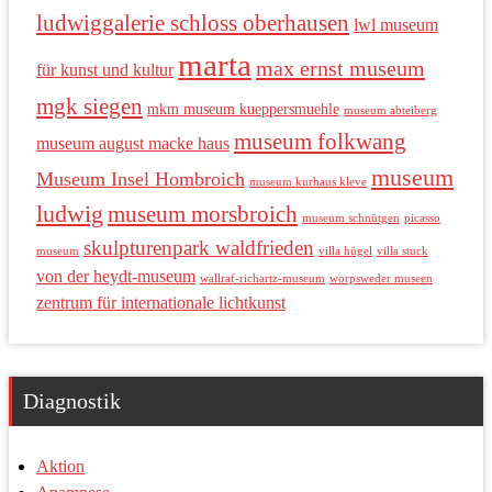
ludwiggalerie schloss oberhausen
lwl museum
marta
max ernst museum
für kunst und kultur
mgk siegen
mkm museum kueppersmuehle
museum abteiberg
museum folkwang
museum august macke haus
museum
Museum Insel Hombroich
museum kurhaus kleve
ludwig
museum morsbroich
museum schnütgen
picasso
skulpturenpark waldfrieden
museum
villa hügel
villa stuck
von der heydt-museum
wallraf-richartz-museum
worpsweder museen
zentrum für internationale lichtkunst
Diagnostik
Aktion