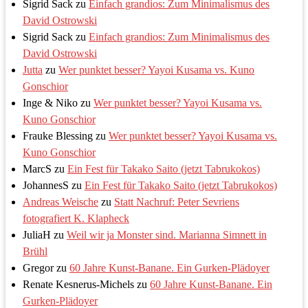
Sigrid Sack
zu
Einfach grandios: Zum Minimalismus des
David Ostrowski
Sigrid Sack
zu
Einfach grandios: Zum Minimalismus des
David Ostrowski
Jutta
zu
Wer punktet besser? Yayoi Kusama vs. Kuno
Gonschior
Inge & Niko
zu
Wer punktet besser? Yayoi Kusama vs.
Kuno Gonschior
Frauke Blessing
zu
Wer punktet besser? Yayoi Kusama vs.
Kuno Gonschior
MarcS
zu
Ein Fest für Takako Saito (jetzt Tabrukokos)
JohannesS
zu
Ein Fest für Takako Saito (jetzt Tabrukokos)
Andreas Weische
zu
Statt Nachruf: Peter Sevriens
fotografiert K. Klapheck
JuliaH
zu
Weil wir ja Monster sind. Marianna Simnett in
Brühl
Gregor
zu
60 Jahre Kunst-Banane. Ein Gurken-Plädoyer
Renate Kesnerus-Michels
zu
60 Jahre Kunst-Banane. Ein
Gurken-Plädoyer