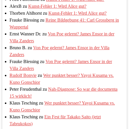
AlexB
zu
Kunst-Fehler 1: Wird Alice gut?
Thorben Ahlhorst
zu
Kunst-Fehler 1: Wird Alice gut?
Frauke Blessing
zu
Reine Bildgebung 41: Carl Grossberg in
Wuppertal
Ernst Wanner Dr.
zu
Von Poe gelernt? James Ensor in der
Villa Zanders
Bruno B.
zu
Von Poe gelernt? James Ensor in der Villa
Zanders
Frauke Blessing
zu
Von Poe gelernt? James Ensor in der
Villa Zanders
Rudolf Bonvie
zu
Wer punktet besser? Yayoi Kusama vs.
Kuno Gonschior
Peter Freudenthal
zu
Nah-Diagnose: So war die documenta
15 wirklich!
Klaus Tesching
zu
Wer punktet besser? Yayoi Kusama vs.
Kuno Gonschior
Klaus Tesching
zu
Ein Fest für Takako Saito (jetzt
Tabrukokos)