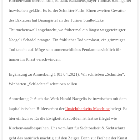
Kirchenwand beerben soll, ist dank Bananensprayer Thomas Baumgärtel
inzwischen geklärt: Es ist der Schnitter Putin. Einen zweiten Gevatter
des Diktators hat Baumgärtel an der Turiner Straße/Ecke
Thürmchenswall angebracht, wo früher mal ein längst weggereinigter
Naegeli-Schädel prangte.
Ein fröhlicher Tod verblasst, ein grimmiger
Tod taucht auf. Möge sein unmenschliches Pendant tatsächlich für
immer im Knast verschwinden.
Ergänzung zu Anmerkung 1 (03.04.2021): Wir schrieben „Schnitter“.
Wir hätten „Schlächter“ schreiben sollen.
Anmerkung 2: Auch das Werk Harald Naegelis ist inzwischen mit dem
kapitalistischen Bilderverbot der
Unsichtbarkeits-Maschine
belegt. Es
hier einfach so für die Ewigkeit abzubilden ist fast so illegal wie
Kirchenwandbesprühen. Uns vom Amt für Sichtbarkeit & Sichtschutz
geht das natürlich mächtig auf den Zeiger. Denn zur Freiheit der Kunst