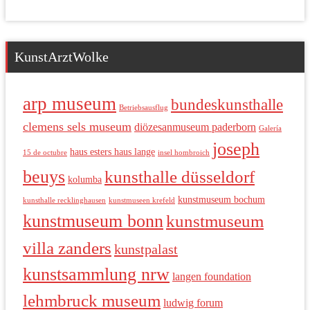
KunstArztWolke
arp museum
bundeskunsthalle
Betriebsausflug
clemens sels museum
diözesanmuseum paderborn
Galería
joseph
haus esters haus lange
15 de octubre
insel hombroich
beuys
kunsthalle düsseldorf
kolumba
kunstmuseum bochum
kunsthalle recklinghausen
kunstmuseen krefeld
kunstmuseum bonn
kunstmuseum
villa zanders
kunstpalast
kunstsammlung nrw
langen foundation
lehmbruck museum
ludwig forum