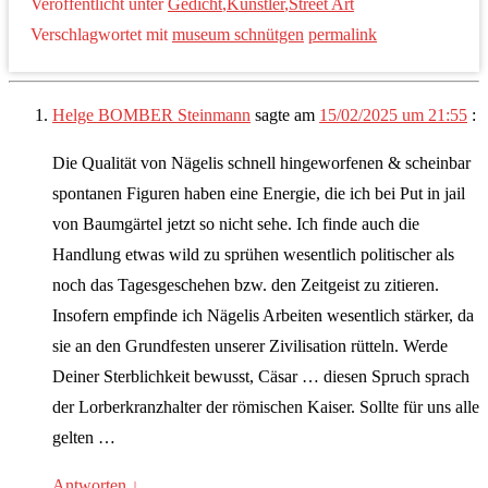
Veröffentlicht unter
Gedicht
,
Künstler
,
Street Art
Verschlagwortet mit
museum schnütgen
permalink
Helge BOMBER Steinmann
sagte am
15/02/2025 um 21:55
:
Die Qualität von Nägelis schnell hingeworfenen & scheinbar
spontanen Figuren haben eine Energie, die ich bei Put in jail
von Baumgärtel jetzt so nicht sehe. Ich finde auch die
Handlung etwas wild zu sprühen wesentlich politischer als
noch das Tagesgeschehen bzw. den Zeitgeist zu zitieren.
Insofern empfinde ich Nägelis Arbeiten wesentlich stärker, da
sie an den Grundfesten unserer Zivilisation rütteln. Werde
Deiner Sterblichkeit bewusst, Cäsar … diesen Spruch sprach
der Lorberkranzhalter der römischen Kaiser. Sollte für uns alle
gelten …
Antworten
↓