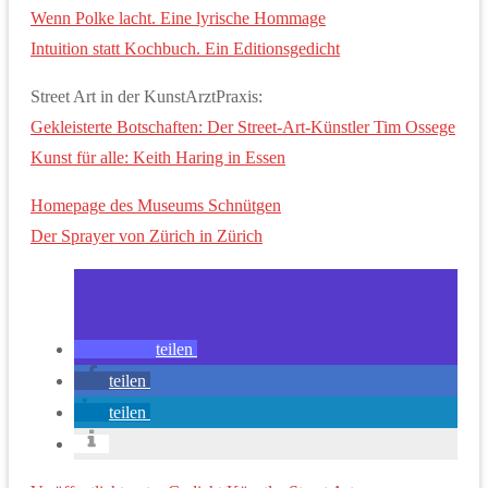
Wenn Polke lacht. Eine lyrische Hommage
Intuition statt Kochbuch. Ein Editionsgedicht
Street Art in der KunstArztPraxis:
Gekleisterte Botschaften: Der Street-Art-Künstler Tim Ossege
Kunst für alle: Keith Haring in Essen
Homepage des Museums Schnütgen
Der Sprayer von Zürich in Zürich
teilen
teilen
teilen