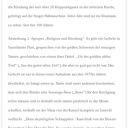
die Kleidung der weit über 20 Krippenfiguren in der örtlichen Kirche,
gefertigt auf der Singer-Nähmaschine. Jedes Jahr sind sie im Altarraum
zu sehen. Seit fast 100 Jahren.
Anmerkung 2: Apropos „Religion und Kleidung“: Es gibt ein Gedicht in
Sauerländer Platt, gesprochen von der großen Schwester der winzigen
Tanten, geschrieben von einem ihrer Onkel: „Utt der godden ahlen
Tied“ („Aus der guten alten Zeit“), die aber so god gar nicht war. Das
Gedicht ist nur in dieser einen Aufnahme aus den 1970er Jahren
überliefert, sie hängt unten an. Darin wird unter anderem beschrieben,
dass sich drei Brüder eine Sonntags-Hose („Buxe“) für den Kirchgang
teilen müssen und es deshalb nicht immer pünktlich in die Messe
schaffen, weshalb sie der Vikar von der Kanzel komplett zu Unrecht
verflucht: „Denn dejireligiöse Schlappheit / Kam bloß von der Buxen-
Knappheit.“ Ein Ding für Drei. So war das damals, als es neben Armut