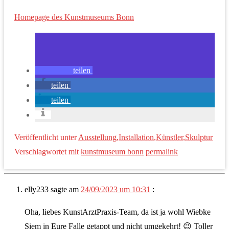
Homepage des Kunstmuseums Bonn
teilen
teilen
teilen
Veröffentlicht unter
Ausstellung
,
Installation
,
Künstler
,
Skulptur
Verschlagwortet mit
kunstmuseum bonn
permalink
elly233
sagte am
24/09/2023 um 10:31
:
Oha, liebes KunstArztPraxis-Team, da ist ja wohl Wiebke
Siem in Eure Falle getappt und nicht umgekehrt! 😉 Toller