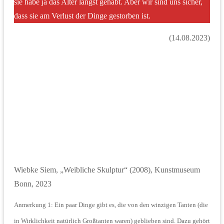
sie habe ja das Alter längst gehabt. Aber wir sind uns sicher,
dass sie am Verlust der Dinge gestorben ist.
(14.08.2023)
Wiebke Siem, „Weibliche Skulptur“ (2008), Kunstmuseum
Bonn, 2023
Anmerkung 1: Ein paar Dinge gibt es, die von den winzigen Tanten (die
in Wirklichkeit natürlich Großtanten waren) geblieben sind. Dazu gehört