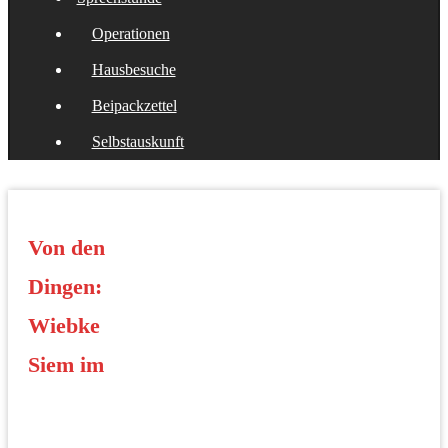
Operationen
Hausbesuche
Beipackzettel
Selbstauskunft
Von den
Dingen:
Wiebke
Siem im