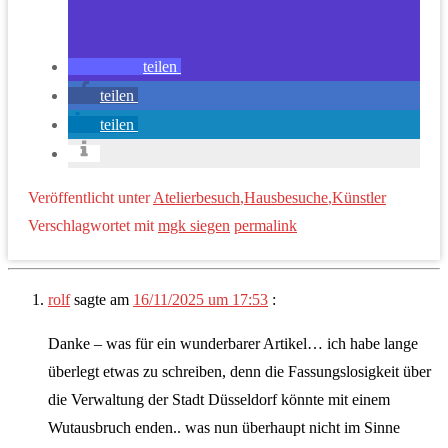
teilen
teilen
teilen
Veröffentlicht unter
Atelierbesuch
,
Hausbesuche
,
Künstler
Verschlagwortet mit
mgk siegen
permalink
rolf
sagte am
16/11/2025 um 17:53
:
Danke – was für ein wunderbarer Artikel… ich habe lange
überlegt etwas zu schreiben, denn die Fassungslosigkeit über
die Verwaltung der Stadt Düsseldorf könnte mit einem
Wutausbruch enden.. was nun überhaupt nicht im Sinne