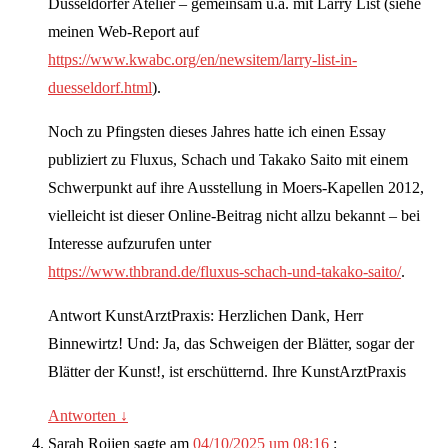
Düsseldorfer Atelier – gemeinsam u.a. mit Larry List (siehe
meinen Web-Report auf
https://www.kwabc.org/en/newsitem/larry-list-in-
duesseldorf.html
).
Noch zu Pfingsten dieses Jahres hatte ich einen Essay
publiziert zu Fluxus, Schach und Takako Saito mit einem
Schwerpunkt auf ihre Ausstellung in Moers-Kapellen 2012,
vielleicht ist dieser Online-Beitrag nicht allzu bekannt – bei
Interesse aufzurufen unter
https://www.thbrand.de/fluxus-schach-und-takako-saito/
.
Antwort KunstArztPraxis: Herzlichen Dank, Herr
Binnewirtz! Und: Ja, das Schweigen der Blätter, sogar der
Blätter der Kunst!, ist erschütternd. Ihre KunstArztPraxis
Antworten
↓
Sarah Roijen
sagte am
04/10/2025 um 08:16
: