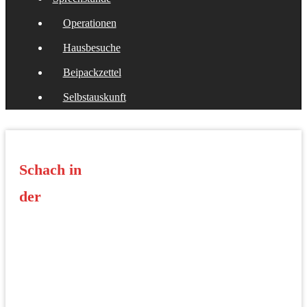
Operationen
Hausbesuche
Beipackzettel
Selbstauskunft
Schach in
der