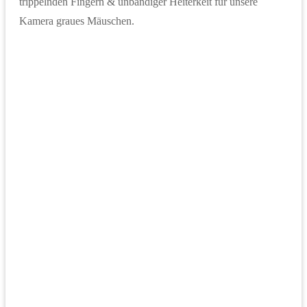
trippelnden Fingern & unbändiger Heiterkeit für unsere
Kamera graues Mäuschen.