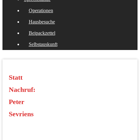
Operationen
Hausbesuche
Beipackzettel
Selbstauskunft
Statt
Nachruf:
Peter
Sevriens