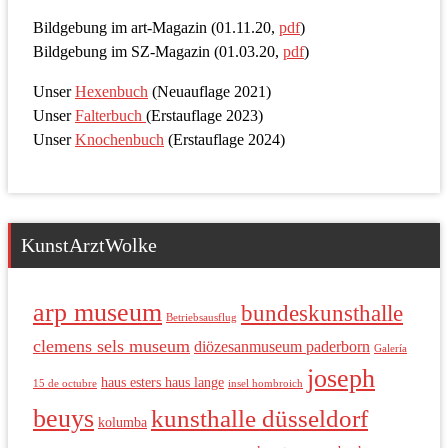
Bildgebung im art-Magazin (01.11.20,
pdf
)
Bildgebung im SZ-Magazin (01.03.20,
pdf
)
Unser
Hexenbuch
(Neuauflage 2021)
Unser
Falterbuch
(Erstauflage 2023)
Unser
Knochenbuch
(Erstauflage 2024)
KunstArztWolke
arp museum
bundeskunsthalle
Betriebsausflug
clemens sels museum
diözesanmuseum paderborn
Galería
joseph
haus esters haus lange
15 de octubre
insel hombroich
beuys
kunsthalle düsseldorf
kolumba