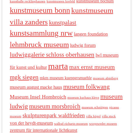
kunstmuseum bochum
kunsthalle recklinghausen
kunstmuseen krefeld
kunstmuseum bonn
kunstmuseum
villa zanders
kunstpalast
kunstsammlung nrw
langen foundation
lehmbruck museum
ludwig forum
ludwiggalerie schloss oberhausen
lwl museum
marta
max ernst museum
für kunst und kultur
mgk siegen
mkm museum kueppersmuehle
museum abteiberg
museum folkwang
museum august macke haus
museum
Museum Insel Hombroich
museum kurhaus kleve
ludwig
museum morsbroich
museum schnütgen
picasso
skulpturenpark waldfrieden
museum
villa hügel
villa stuck
von der heydt-museum
wallraf-richartz-museum
worpsweder museen
zentrum für internationale lichtkunst