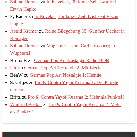
Sabine Hermes
zu
In Kevelaer, für kurze Zeit: Last Exit
Erwin Hapke
E, Bauer
zu
In Kevelaer, für kurze Zeit: Last Exit Erwin
Hapke
Astrid Kramer
zu
Reine Bildgebung 38: Günther Uecker in
Remagen
Sabine Hermes
zu
Magie der Leere. Carl Grossberg in
Wuppertal
Bruno B
zu
German Pop Art Nostalgie 3: die DDR
Ute
zu
German Pop Art Nostalgie 2: Ministeck
BenW
zu
German Pop Art Nostalgie 1: Heintje
S. Giltjes
zu
Pro & Contra Yayoi Kusama 1: Die Punkte
nerven!
Britta
zu
Pro & Contra Yayoi Kusama 2: Mehr als Punkte!!
Winfried Becker
zu
Pro & Contra Yayoi Kusama 2: Mehr
als Punkte!!