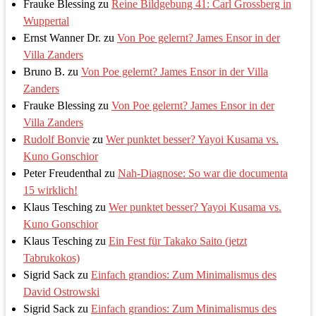
Frauke Blessing
zu
Reine Bildgebung 41: Carl Grossberg in
Wuppertal
Ernst Wanner Dr.
zu
Von Poe gelernt? James Ensor in der
Villa Zanders
Bruno B.
zu
Von Poe gelernt? James Ensor in der Villa
Zanders
Frauke Blessing
zu
Von Poe gelernt? James Ensor in der
Villa Zanders
Rudolf Bonvie
zu
Wer punktet besser? Yayoi Kusama vs.
Kuno Gonschior
Peter Freudenthal
zu
Nah-Diagnose: So war die documenta
15 wirklich!
Klaus Tesching
zu
Wer punktet besser? Yayoi Kusama vs.
Kuno Gonschior
Klaus Tesching
zu
Ein Fest für Takako Saito (jetzt
Tabrukokos)
Sigrid Sack
zu
Einfach grandios: Zum Minimalismus des
David Ostrowski
Sigrid Sack
zu
Einfach grandios: Zum Minimalismus des