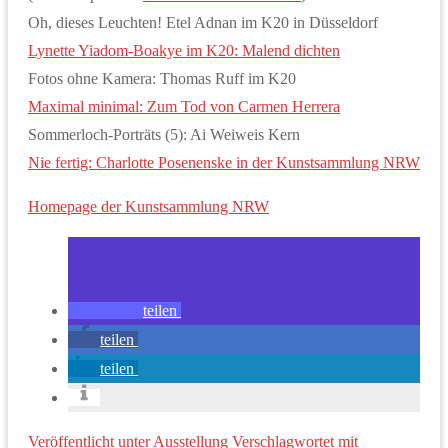
Oh, dieses Leuchten! Etel Adnan im K20 in Düsseldorf
Lynette Yiadom-Boakye im K20: Malend dichten
Fotos ohne Kamera: Thomas Ruff im K20
Maximal minimal: Zum Tod von Carmen Herrera
Sommerloch-Porträts (5): Ai Weiweis Kern
Nie fertig: Charlotte Posenenske in der Kunstsammlung NRW
Homepage der Kunstsammlung NRW
teilen
teilen
teilen
Veröffentlicht unter
Ausstellung
Verschlagwortet mit