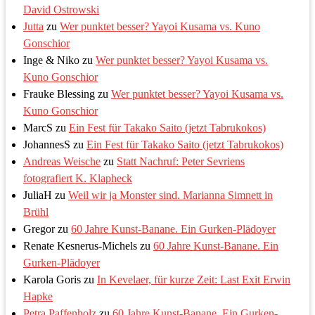
David Ostrowski
Jutta
zu
Wer punktet besser? Yayoi Kusama vs. Kuno
Gonschior
Inge & Niko
zu
Wer punktet besser? Yayoi Kusama vs.
Kuno Gonschior
Frauke Blessing
zu
Wer punktet besser? Yayoi Kusama vs.
Kuno Gonschior
MarcS
zu
Ein Fest für Takako Saito (jetzt Tabrukokos)
JohannesS
zu
Ein Fest für Takako Saito (jetzt Tabrukokos)
Andreas Weische
zu
Statt Nachruf: Peter Sevriens
fotografiert K. Klapheck
JuliaH
zu
Weil wir ja Monster sind. Marianna Simnett in
Brühl
Gregor
zu
60 Jahre Kunst-Banane. Ein Gurken-Plädoyer
Renate Kesnerus-Michels
zu
60 Jahre Kunst-Banane. Ein
Gurken-Plädoyer
Karola Goris
zu
In Kevelaer, für kurze Zeit: Last Exit Erwin
Hapke
Petra Paffenholz
zu
60 Jahre Kunst-Banane. Ein Gurken-