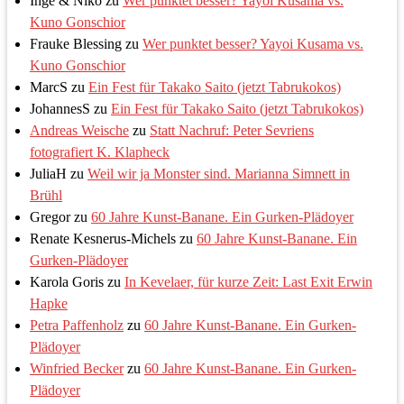
Inge & Niko
zu
Wer punktet besser? Yayoi Kusama vs.
Kuno Gonschior
Frauke Blessing
zu
Wer punktet besser? Yayoi Kusama vs.
Kuno Gonschior
MarcS
zu
Ein Fest für Takako Saito (jetzt Tabrukokos)
JohannesS
zu
Ein Fest für Takako Saito (jetzt Tabrukokos)
Andreas Weische
zu
Statt Nachruf: Peter Sevriens
fotografiert K. Klapheck
JuliaH
zu
Weil wir ja Monster sind. Marianna Simnett in
Brühl
Gregor
zu
60 Jahre Kunst-Banane. Ein Gurken-Plädoyer
Renate Kesnerus-Michels
zu
60 Jahre Kunst-Banane. Ein
Gurken-Plädoyer
Karola Goris
zu
In Kevelaer, für kurze Zeit: Last Exit Erwin
Hapke
Petra Paffenholz
zu
60 Jahre Kunst-Banane. Ein Gurken-
Plädoyer
Winfried Becker
zu
60 Jahre Kunst-Banane. Ein Gurken-
Plädoyer