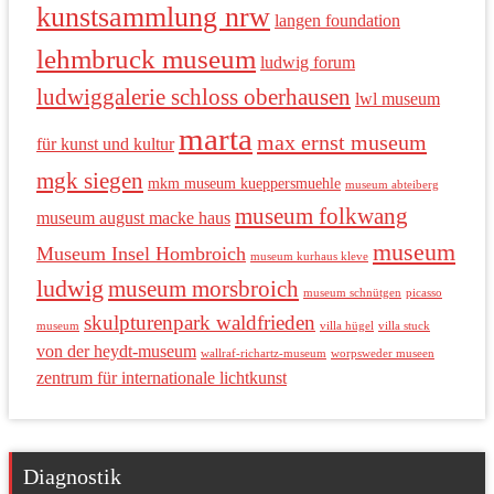
kunstsammlung nrw
langen foundation
lehmbruck museum
ludwig forum
ludwiggalerie schloss oberhausen
lwl museum
marta
max ernst museum
für kunst und kultur
mgk siegen
mkm museum kueppersmuehle
museum abteiberg
museum folkwang
museum august macke haus
museum
Museum Insel Hombroich
museum kurhaus kleve
ludwig
museum morsbroich
museum schnütgen
picasso
skulpturenpark waldfrieden
museum
villa hügel
villa stuck
von der heydt-museum
wallraf-richartz-museum
worpsweder museen
zentrum für internationale lichtkunst
Diagnostik