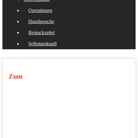
Operationen
Hausbesuche
Beipackzettel
Selbstauskunft
Zum