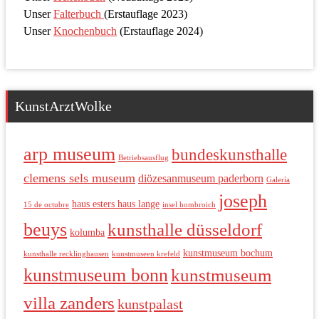
Unser
Falterbuch
(Erstauflage 2023)
Unser
Knochenbuch
(Erstauflage 2024)
KunstArztWolke
arp museum
bundeskunsthalle
Betriebsausflug
clemens sels museum
diözesanmuseum paderborn
Galería
joseph
haus esters haus lange
15 de octubre
insel hombroich
beuys
kunsthalle düsseldorf
kolumba
kunstmuseum bochum
kunsthalle recklinghausen
kunstmuseen krefeld
kunstmuseum bonn
kunstmuseum
villa zanders
kunstpalast