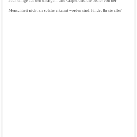
auch einige aus den unsrigen. Und Grapefruits, die bisher von der
Menschheit nicht als solche erkannt worden sind. Findet Ihr sie alle?