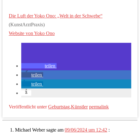
Die Luft der Yoko Ono: „Welt in der Schwebe“
(KunstArztPraxis)
Website von Yoko Ono
teilen
teilen
teilen
Veröffentlicht unter
Geburtstag
,
Künstler
permalink
Michael Weber
sagte am
09/06/2024 um 12:42
: