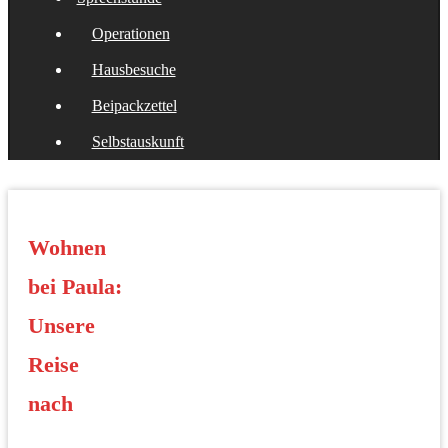
Operationen
Hausbesuche
Beipackzettel
Selbstauskunft
Wohnen
bei Paula:
Unsere
Reise
nach