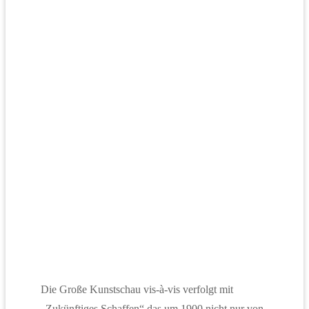
Die Große Kunstschau vis-à-vis verfolgt mit
„Zukünftiges Schaffen“ das um 1900 nicht nur von