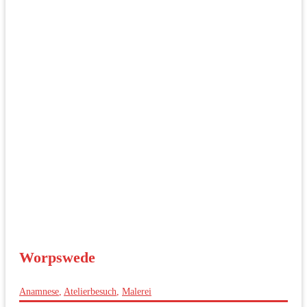
Worpswede
Anamnese
,
Atelierbesuch
,
Malerei