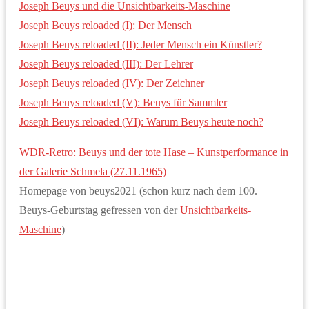
Joseph Beuys und die Unsichtbarkeits-Maschine
Joseph Beuys reloaded (I): Der Mensch
Joseph Beuys reloaded (II): Jeder Mensch ein Künstler?
Joseph Beuys reloaded (III): Der Lehrer
Joseph Beuys reloaded (IV): Der Zeichner
Joseph Beuys reloaded (V): Beuys für Sammler
Joseph Beuys reloaded (VI): Warum Beuys heute noch?
WDR-Retro: Beuys und der tote Hase – Kunstperformance in
der Galerie Schmela (27.11.1965)
Homepage von beuys2021 (schon kurz nach dem 100.
Beuys-Geburtstag gefressen von der
Unsichtbarkeits-
Maschine
)