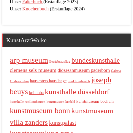
Unser
Falterbuch
(Erstauflage 2023)
Unser
Knochenbuch
(Erstauflage 2024)
KunstArztWolke
arp museum
bundeskunsthalle
Betriebsausflug
clemens sels museum
diözesanmuseum paderborn
Galería
joseph
haus esters haus lange
15 de octubre
insel hombroich
beuys
kunsthalle düsseldorf
kolumba
kunstmuseum bochum
kunsthalle recklinghausen
kunstmuseen krefeld
kunstmuseum bonn
kunstmuseum
villa zanders
kunstpalast