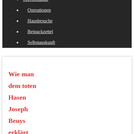
Operationen
Hausbesuche
Beipackzettel
Selbstauskunft
Wie man
dem toten
Hasen
Joseph
Beuys
erklärt