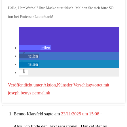
Hallo, Herr Warhol? Ihre Maske sitzt falsch! Melden Sie sich bitte SO-
fort bei Professor Lauterbach!
teilen
teilen
teilen
Veröffentlicht unter
Aktion
,
Künstler
Verschlagwortet mit
joseph beuys
permalink
Benno Klarsfeld
sagte am
23/11/2025 um 15:08
:
Also, ich finde den Text sensationell. Danke! Benno