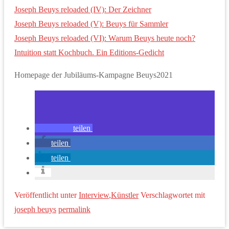
Joseph Beuys reloaded (IV): Der Zeichner
Joseph Beuys reloaded (V): Beuys für Sammler
Joseph Beuys reloaded (VI): Warum Beuys heute noch?
Intuition statt Kochbuch. Ein Editions-Gedicht
Homepage der Jubiläums-Kampagne Beuys2021
teilen
teilen
teilen
Veröffentlicht unter
Interview
,
Künstler
Verschlagwortet mit
joseph beuys
permalink