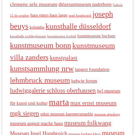
clemens sels museum
diözesanmuseum paderborn
Galería
joseph
haus esters haus lange
15 de octubre
insel hombroich
beuys
kunsthalle düsseldorf
kolumba
kunstmuseum bochum
kunsthalle recklinghausen
kunstmuseen krefeld
kunstmuseum bonn
kunstmuseum
villa zanders
kunstpalast
kunstsammlung nrw
langen foundation
lehmbruck museum
ludwig forum
ludwiggalerie schloss oberhausen
lwl museum
marta
max ernst museum
für kunst und kultur
mgk siegen
mkm museum kueppersmuehle
museum abteiberg
museum folkwang
museum august macke haus
museum
Museum Insel Hombroich
museum kurhaus kleve