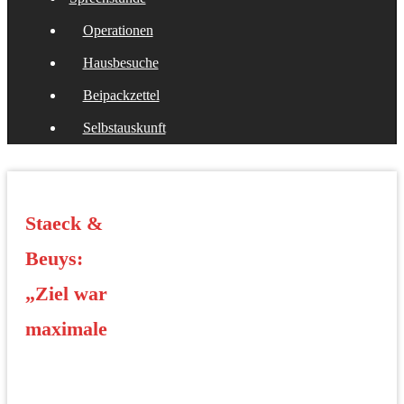
Operationen
Hausbesuche
Beipackzettel
Selbstauskunft
Staeck &
Beuys:
„Ziel war
maximale