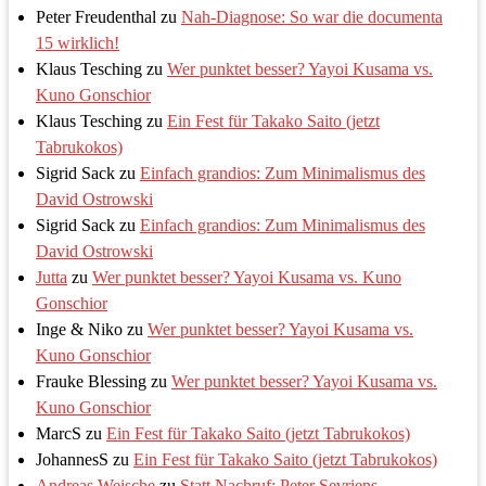
Peter Freudenthal
zu
Nah-Diagnose: So war die documenta
15 wirklich!
Klaus Tesching
zu
Wer punktet besser? Yayoi Kusama vs.
Kuno Gonschior
Klaus Tesching
zu
Ein Fest für Takako Saito (jetzt
Tabrukokos)
Sigrid Sack
zu
Einfach grandios: Zum Minimalismus des
David Ostrowski
Sigrid Sack
zu
Einfach grandios: Zum Minimalismus des
David Ostrowski
Jutta
zu
Wer punktet besser? Yayoi Kusama vs. Kuno
Gonschior
Inge & Niko
zu
Wer punktet besser? Yayoi Kusama vs.
Kuno Gonschior
Frauke Blessing
zu
Wer punktet besser? Yayoi Kusama vs.
Kuno Gonschior
MarcS
zu
Ein Fest für Takako Saito (jetzt Tabrukokos)
JohannesS
zu
Ein Fest für Takako Saito (jetzt Tabrukokos)
Andreas Weische
zu
Statt Nachruf: Peter Sevriens