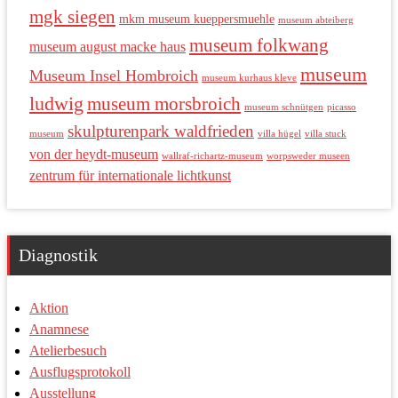
mgk siegen
mkm museum kueppersmuehle
museum abteiberg
museum folkwang
museum august macke haus
museum
Museum Insel Hombroich
museum kurhaus kleve
ludwig
museum morsbroich
museum schnütgen
picasso
skulpturenpark waldfrieden
museum
villa hügel
villa stuck
von der heydt-museum
wallraf-richartz-museum
worpsweder museen
zentrum für internationale lichtkunst
Diagnostik
Aktion
Anamnese
Atelierbesuch
Ausflugsprotokoll
Ausstellung