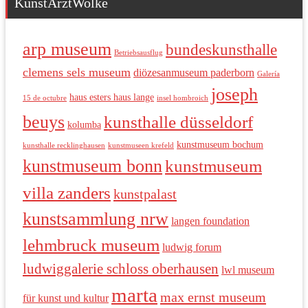
KunstArztWolke
arp museum
bundeskunsthalle
Betriebsausflug
clemens sels museum
diözesanmuseum paderborn
Galería
joseph
haus esters haus lange
15 de octubre
insel hombroich
beuys
kunsthalle düsseldorf
kolumba
kunstmuseum bochum
kunsthalle recklinghausen
kunstmuseen krefeld
kunstmuseum bonn
kunstmuseum
villa zanders
kunstpalast
kunstsammlung nrw
langen foundation
lehmbruck museum
ludwig forum
ludwiggalerie schloss oberhausen
lwl museum
marta
max ernst museum
für kunst und kultur