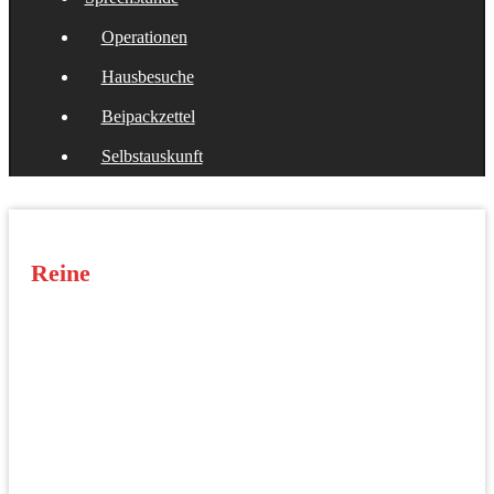
Operationen
Hausbesuche
Beipackzettel
Selbstauskunft
Reine