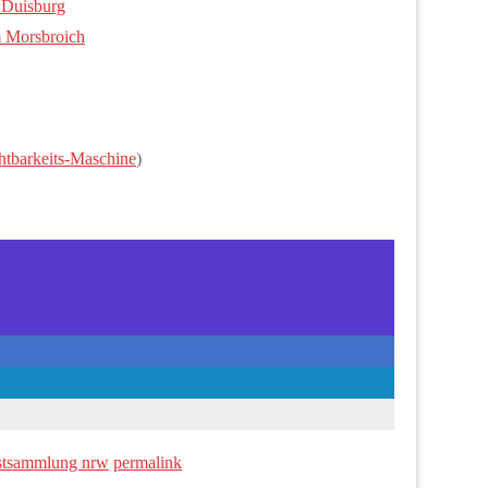
 Duisburg
m Morsbroich
htbarkeits-Maschine
)
stsammlung nrw
permalink