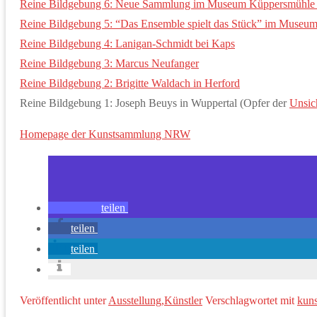
Reine Bildgebung 6: Neue Sammlung im Museum Küppersmühle
Reine Bildgebung 5: “Das Ensemble spielt das Stück” im Museu
Reine Bildgebung 4: Lanigan-Schmidt bei Kaps
Reine Bildgebung 3: Marcus Neufanger
Reine Bildgebung 2: Brigitte Waldach in Herford
Reine Bildgebung 1: Joseph Beuys in Wuppertal (Opfer der
Unsic
Homepage der Kunstsammlung NRW
teilen
teilen
teilen
Veröffentlicht unter
Ausstellung
,
Künstler
Verschlagwortet mit
kun