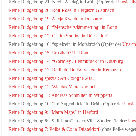
Reine Bildgebung 21: Nevin Aladağ in Brühl (Opfer der
Unsichtb
Reine Bildgebung 20: Rolf Rose in Bergisch Gladbach
Reine Bildgebung 19: Alicja Kwade in Duisburg
Reine Bildgebung 18: “Menscheitsdämmerung” in Bonn
Reine Bildgebung 17: Chaim Soutine in Düsseldorf
Reine Bildgebung 16: “spielzeit” in Morsbroich (Opfer der
Unsich
Reine Bildgebung 15: Ernsthaft?! in Bonn
Reine Bildgebung 14: “Gormley / Lehmbruck” in Duisburg
Reine Bildgebung 13: Berlinde De Bruyckere in Remagen
Reine Bildgebung spezial: Art Cologne 2022
Reine Bildgebung 12: Wie das Marta sammelt
Reine Bildgebung 11: Andreas Schmitten in Wuppertal
Reine Bildgebung 10: “Im Augenblick” in Brühl (Opfer der
Unsic
Reine Bildgebung 9: “Marta Maps” in Herford
Reine Bildgebung 8: “Still Lines” in der Villa Zanders (leider:
Uns
Reine Bildgebung 7: Polke & Co in Düsseldorf
(ohne Polke weg