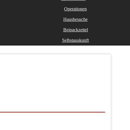
Operationen
Hausbesuche
Beipackzettel
Selbstauskunft