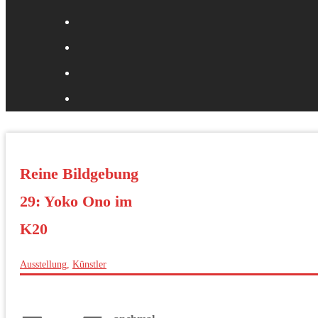
Reine Bildgebung
29: Yoko Ono im
K20
Ausstellung
,
Künstler